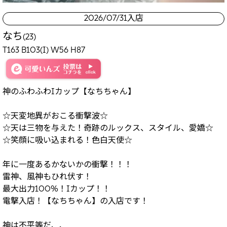
2026/07/31入店
なち
(23)
T163 B103(I) W56 H87
神のふわふわIカップ【なちちゃん】
☆天変地異がおこる衝撃波☆
☆天は三物を与えた！奇跡のルックス、スタイル、愛嬌☆
☆笑顔に吸い込まれる！色白天使☆
年に一度あるかないかの衝撃！！！
雷神、風神もひれ伏す！
最大出力100%！Iカップ！！
電撃入店！【なちちゃん】の入店です！
神は不平等だ、、