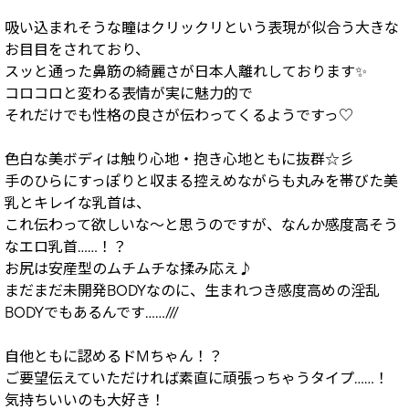
吸い込まれそうな瞳はクリックリという表現が似合う大きな
お目目をされており、
スッと通った鼻筋の綺麗さが日本人離れしております✨
コロコロと変わる表情が実に魅力的で
それだけでも性格の良さが伝わってくるようですっ♡
色白な美ボディは触り心地・抱き心地ともに抜群☆彡
手のひらにすっぽりと収まる控えめながらも丸みを帯びた美
乳とキレイな乳首は、
これ伝わって欲しいな～と思うのですが、なんか感度高そう
なエロ乳首……！？
お尻は安産型のムチムチな揉み応え♪
まだまだ未開発BODYなのに、生まれつき感度高めの淫乱
BODYでもあるんです……///
自他ともに認めるドMちゃん！？
ご要望伝えていただければ素直に頑張っちゃうタイプ……！
気持ちいいのも大好き！