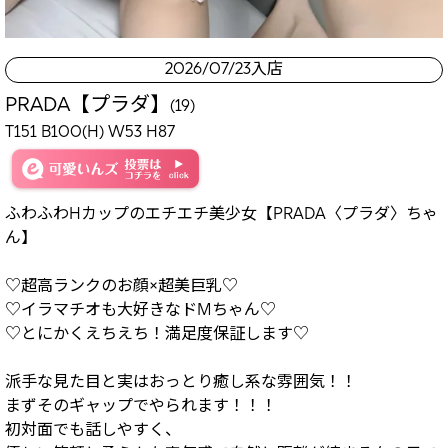
2026/07/23入店
PRADA【プラダ】
(19)
T151 B100(H) W53 H87
ふわふわHカップのエチエチ美少女【PRADA〈プラダ〉ちゃ
ん】
♡超高ランクのお顔×超美巨乳♡
♡イラマチオも大好きなドMちゃん♡
♡とにかくえちえち！満足度保証します♡
派手な見た目と実はおっとり癒し系な雰囲気！！
まずそのギャップでやられます！！！
初対面でも話しやすく、