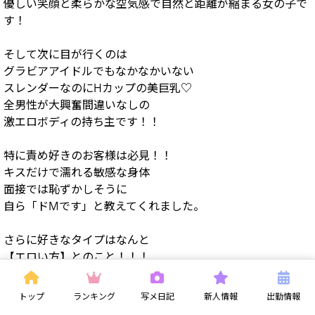
優しい笑顔と柔らかな空気感で自然と距離が縮まる女の子で
す！
そして次に目が行くのは
グラビアアイドルでもなかなかいない
スレンダーなのにHカップの美巨乳♡
全男性が大興奮間違いなしの
激エロボディの持ち主です！！
特に責め好きのお客様は必見！！
キスだけで濡れる敏感な身体
面接では恥ずかしそうに
自ら「ドMです」と教えてくれました。
さらに好きなタイプはなんと
【エロい方】とのこと！！！
心当たりのある方は是非一度お遊びください。
トップ
ランキング
写メ日記
新人情報
出勤情報
今まで体験したことない