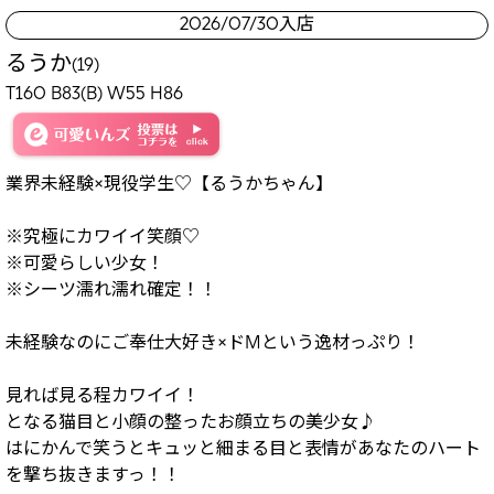
2026/07/30入店
るうか
(19)
T160 B83(B) W55 H86
業界未経験×現役学生♡【るうかちゃん】
※究極にカワイイ笑顔♡
※可愛らしい少女！
※シーツ濡れ濡れ確定！！
未経験なのにご奉仕大好き×ドMという逸材っぷり！
見れば見る程カワイイ！
となる猫目と小顔の整ったお顔立ちの美少女♪
はにかんで笑うとキュッと細まる目と表情があなたのハート
を撃ち抜きますっ！！