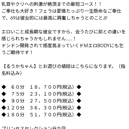
乳首やクリへの刺激が絶頂までの最短コース！！
ご奉仕も大好き！フェラは愛情たっぷり一生懸命なご奉仕
で、69は彼女的には最高に興奮しちゃうとのこと///
エロいこと成長期な彼女ですから、会うたびに前との違いを
感じられちゃうかもしれません……！
ドンドン開発されて感度高まっていくドMエロBODYにも乞
うご期待です！
【るうかちゃん】とお遊びの値段はこちらになります。（指
名料込み）
◆ ６０分 １８，７００円(税込）◆
◆ ７５分 ２３，１００円(税込）◆
◆ ９０分 ２７，５００円(税込）◆
◆１２０分 ３６，３００円(税込）◆
◆１８０分 ５１，７００円(税込）◆
プリンセスセレクション谷九店