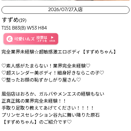
2026/07/27入店
すずめ
(19)
T151 B83(B) W53 H84
完全業界未経験☆超敏感激エロボディ【すずめちゃん】
♡素人感がたまらない！業界完全未経験♡
♡超スレンダー美ボディ！細身好きならこの子♡
♡整ったお顔の恥ずかしがり屋さん♡
風俗店はおろか、ガルバやメンエスの経験もない
正真正銘の業界完全未経験！！
手取り足取り教えてあげてください！！！！
プリンセスセレクション谷九に舞い降りた原石
【すずめちゃん】のご紹介です♡