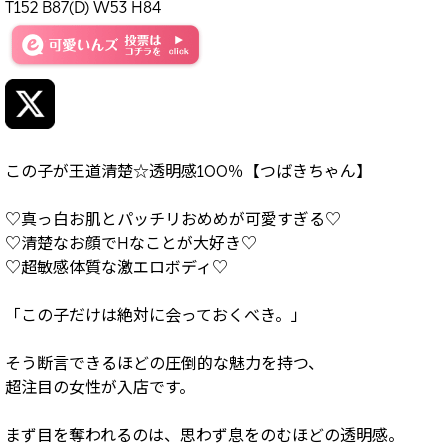
T152 B87(D) W53 H84
この子が王道清楚☆透明感100％【つばきちゃん】
♡真っ白お肌とパッチリおめめが可愛すぎる♡
♡清楚なお顔でHなことが大好き♡
♡超敏感体質な激エロボディ♡
「この子だけは絶対に会っておくべき。」
そう断言できるほどの圧倒的な魅力を持つ、
超注目の女性が入店です。
まず目を奪われるのは、思わず息をのむほどの透明感。